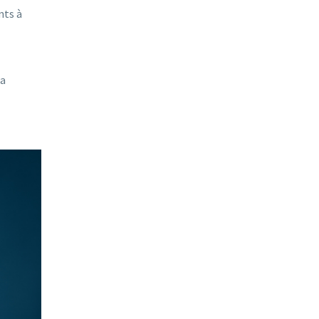
nts à
la