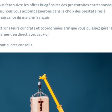
ous fera suivre les offres budgétaires des prestataires corresponda
ons, nous vous accompagnerons dans le choix des prestataires à
naissance du marché français.
ttrons leurs contrats et coordonnées afin que vous puissiez gérer 
nement en direct avec ceux-ci.
out autres conseils.