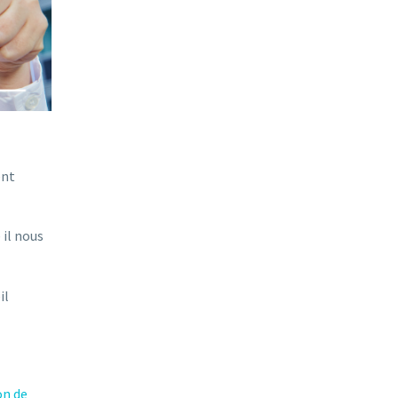
ent
il nous
il
on de