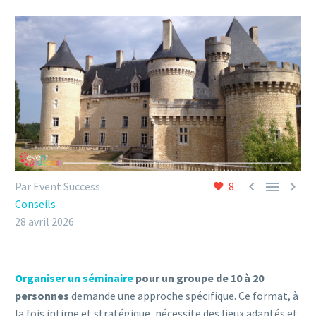



Par Event Success
8
Conseils
28 avril 2026
Organiser un séminaire
pour un groupe de 10 à 20
personnes
demande une approche spécifique. Ce format, à
la fois intime et stratégique, nécessite des lieux adaptés et