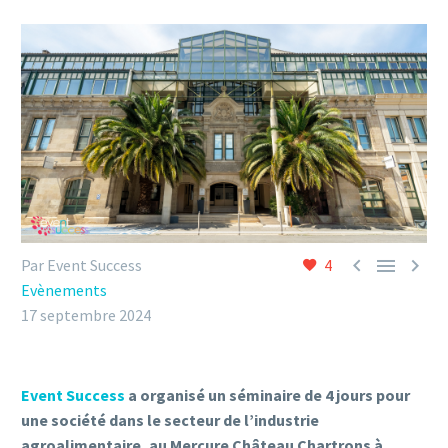



Par Event Success
4
Evènements
17 septembre 2024
Event Success
a organisé un séminaire de 4 jours pour
une société dans le secteur de l’industrie
agroalimentaire, au Mercure Château Chartrons à