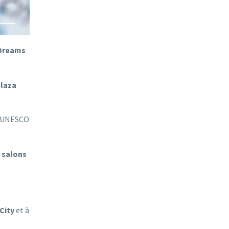
 Dreams
Plaza
 l’UNESCO
 salons
City
et à