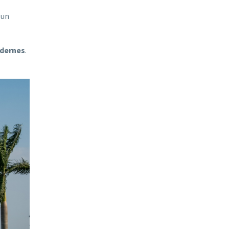
 un
odernes
.