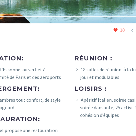

10
ATION:
RÉUNION :
l’Essonne, au vert et à
18 salles de réunion, à la l
mité de Paris et des aéroports
jour et modulables
ERGEMENT:
LOISIRS :
ambres tout confort, de style
Apéritif Italien, soirée cas
agnard
soirée dansante, 25 activit
cohésion d’équipes
TAURATION:
el propose une restauration