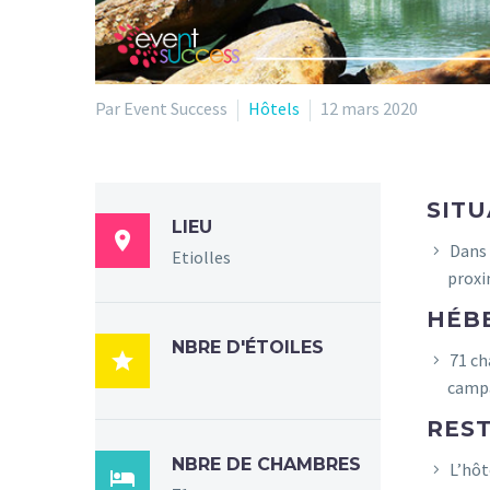
Par Event Success
Hôtels
12 mars 2020
SITU
LIEU

Dans 
Etiolles
proxi
HÉB
NBRE D'ÉTOILES

71 ch
camp
RES
NBRE DE CHAMBRES
L’hôt
