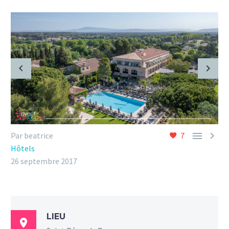


Par beatrice
7
Hôtels
26 septembre 2017
LIEU
