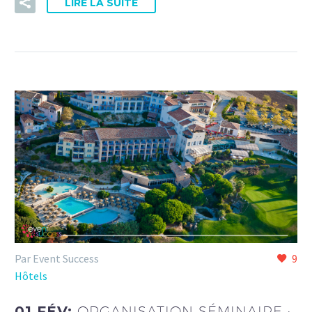
LIRE LA SUITE
Par Event Success
9
Hôtels
01 FÉV:
ORGANISATION SÉMINAIRE :