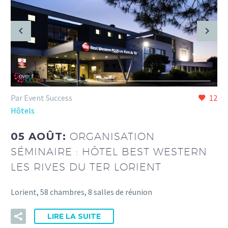
Par Event Success
12
Hôtels
05 AOÛT:
ORGANISATION
SÉMINAIRE : HÔTEL BEST WESTERN
LES RIVES DU TER LORIENT
Lorient, 58 chambres, 8 salles de réunion
LIRE LA SUITE