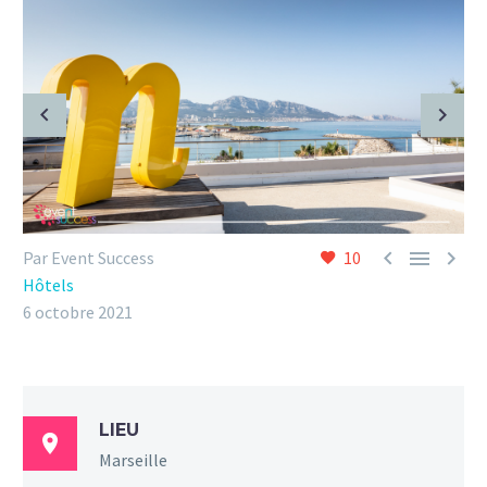



Par Event Success
10
Hôtels
6 octobre 2021
LIEU

Marseille