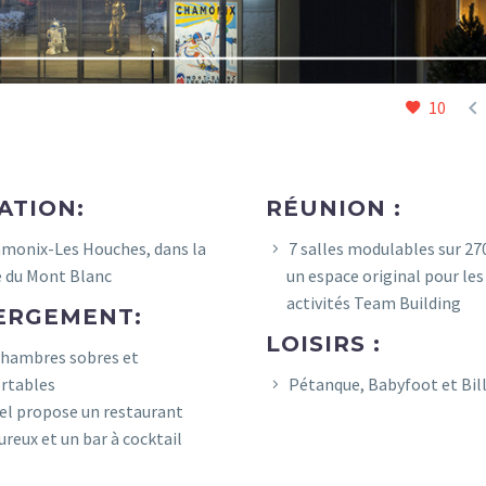

10
ATION:
RÉUNION :
monix-Les Houches, dans la
7 salles modulables sur 27
e du Mont Blanc
un espace original pour les
activités Team Building
ERGEMENT:
LOISIRS :
chambres sobres et
rtables
Pétanque, Babyfoot et Bil
el propose un restaurant
ureux et un bar à cocktail