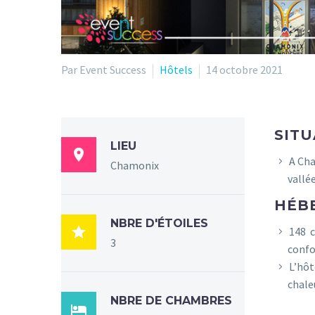
Par Event Success
Hôtels
14 octobre 2021
SITU
LIEU

A Cha
Chamonix
vallé
HÉB
NBRE D'ÉTOILES

148 
3
confo
L’hôt
chale
NBRE DE CHAMBRES
