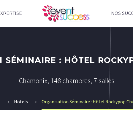
XPERTISE
NOS SUC
 SÉMINAIRE : HÔTEL ROCK
Chamonix, 148 chambres, 7 salles
l
Hôtels
Organisation Séminaire : Hôtel Rockypop C