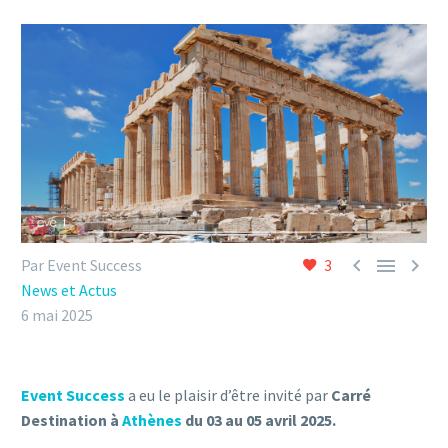



Par Event Success
3
News et Actus
6 mai 2025
Event Success
a eu le plaisir d’être invité par
Carré
Destination à
Athènes
du 03 au 05 avril 2025.