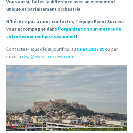
Vous aussi, faites la différence avec un événement
unique et parfaitement orchestré!
N’hésitez pas à nous contacter, l’équipe Event Success
vous accompagne dans
l’
organisation sur-mesure de
votre évènement professionnel
!
Contactez-nous dès aujourd’hui au
01 64 24 27 89
ou par
email à
resa@event-success.com
.