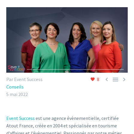



Par Event Success
8
Conseils
5 mai 2022
Event Success
est une agence évènementielle, certifiée
Atout France, créée en 2004 et spécialisée en tourisme
d’affaires et l’évènementiel. Passionnés par notre métier,