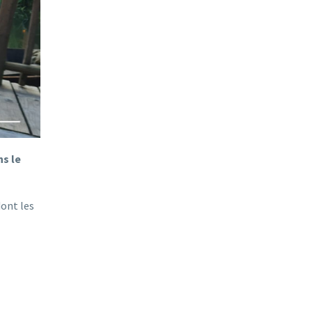
ns le
dont les