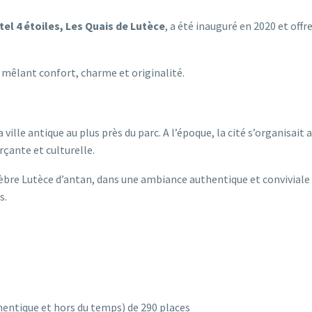
tel 4 étoiles, Les Quais de Lutèce
, a été inauguré en 2020 et offr
mêlant confort, charme et originalité.
ille antique au plus près du parc. A l’époque, la cité s’organisait 
çante et culturelle.
èbre Lutèce d’antan, dans une ambiance authentique et conviviale
s.
entique et hors du temps) de 290 places