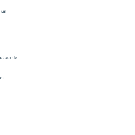
e
un
autour de
 et