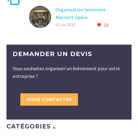
Organisation Séminaire :
Marriott Opéra
10
Ambassador
01 Avr 2020
DEMANDER UN DEVIS
Vous souhaitez organiser un évènement pour votre
entreprise ?
NOUS CONTACTER
CATÉGORIES