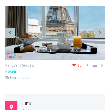



Par Event Success
10
Hôtels
25 février 2020
LIEU
