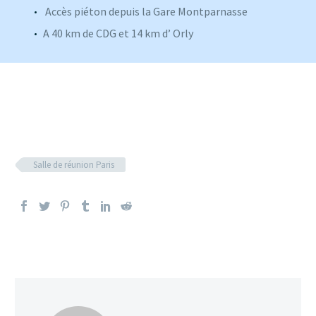
Accès piéton depuis la Gare Montparnasse
A 40 km de CDG et 14 km d’ Orly
Salle de réunion Paris