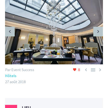



Par Event Success
8
Hôtels
27 août 2018
LIEU