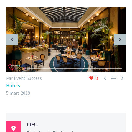



Par Event Success
8
Hôtels
5 mars 2018
LIEU
